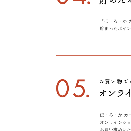
「ほ・ろ・か 
貯まったポイ
ほ・ろ・か カ
オンラインシ
お買い求めい