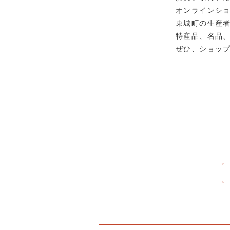
オンラインシ
東城町の生産
特産品、名品
ぜひ、ショッ