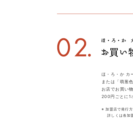
ほ・ろ・か カ
または「萌葱
お店でお買い
200円ごとに
※ 加盟店で発行
詳しくは各加