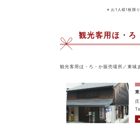
※ お1人様1枚
観光客用ほ・ろ
観光客用ほ・ろ・か販売場所／東城
東
庄
T