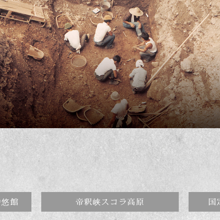
時悠館
帝釈峡スコラ高原
国