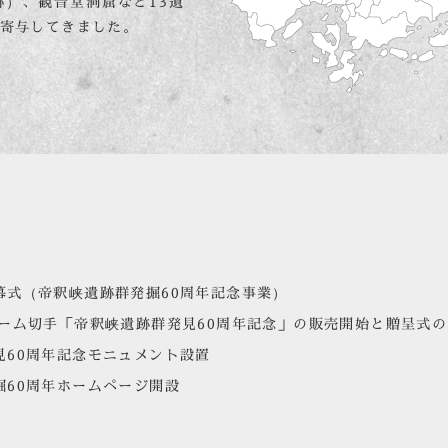
跡）、観音堂洞窟など
13遺
寄与してきました。
幕式（帝釈峡遺跡群発掘60周年記念事業）
レーム切手「帝釈峡遺跡群発見60周年記念」の販売開始と贈呈式
見60周年記念モニュメント設置
掘60周年ホームページ開設