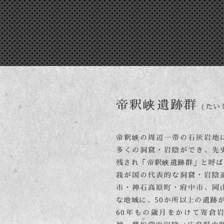
帝釈峡遺跡群
（たい
帝釈峡の周辺一帯の石灰岩地
多くの洞窟・岩陰ができ、
先
残され「帝釈峡遺跡群」と呼ば
我が国の代表的な洞窟・岩陰
市・神石高原町・府中市、岡
な地域に、
50か所以上の遺跡
60年もの歳月をかけて寄倉