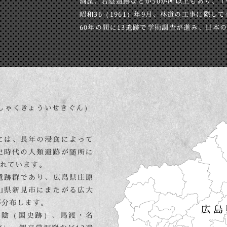
洞窟、岩陰遺跡などが50か所以上もあり、
昭和36（1961）年9月、林道の工事に際
60年の間に13遺跡で学術調査が進み、日本
しゃくきょういせきぐん）
には、
長年の浸食によって
史時代の人類遺跡が随所に
れています。
遺跡群であり、
広島県庄原
山県新見市にまたがる広大
が分布します。
岩陰（国史跡）、
馬渡・名