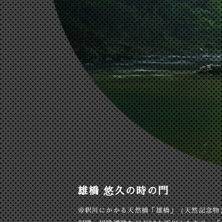
雄橋 悠久の時の門
帝釈川にかかる天然橋「雄橋」（天然記念物